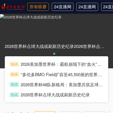
所有联赛
24直播网
24直播网
24
日职联
中甲
韩
2026世界杯点球大战或刷新历史纪录2026世界杯点球大战或刷新历史纪录
2026美加墨世界杯：霸权崩塌下的“血火”狂欢
快讯
souke
“多伦多BMO Field扩容至45,500座的世界杯声场适配性仿真分析（2026）”
快讯
souke
2026世界杯48队新格局：美加墨共筑足球盛宴，北美势力版图全面重构
热讯
souke
2026世界杯点球大战或刷新历史纪录
热讯
souke