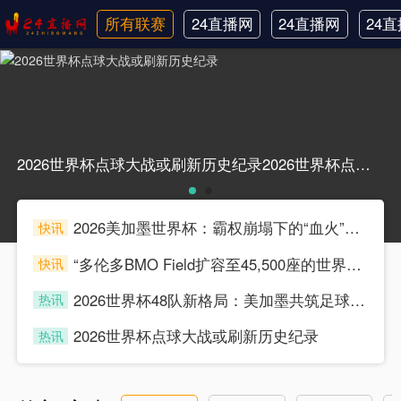
所有联赛
24直播网
24直播网
24
日职联
中甲
韩
2026世界杯点球大战或刷新历史纪录2026世界杯点球大战或刷新历史纪录
2026美加墨世界杯：霸权崩塌下的“血火”狂欢
快讯
souke
“多伦多BMO Field扩容至45,500座的世界杯声场适配性仿真分析（2026）”
快讯
souke
2026世界杯48队新格局：美加墨共筑足球盛宴，北美势力版图全面重构
热讯
souke
2026世界杯点球大战或刷新历史纪录
热讯
souke