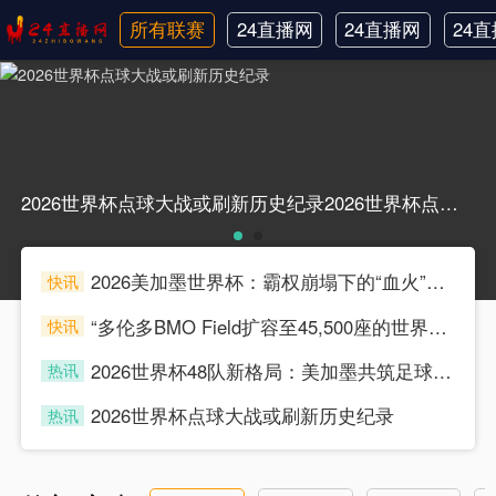
所有联赛
24直播网
24直播网
24
日职联
中甲
韩
2026世界杯点球大战或刷新历史纪录2026世界杯点球大战或刷新历史纪录
2026美加墨世界杯：霸权崩塌下的“血火”狂欢
快讯
souke
“多伦多BMO Field扩容至45,500座的世界杯声场适配性仿真分析（2026）”
快讯
souke
2026世界杯48队新格局：美加墨共筑足球盛宴，北美势力版图全面重构
热讯
souke
2026世界杯点球大战或刷新历史纪录
热讯
souke