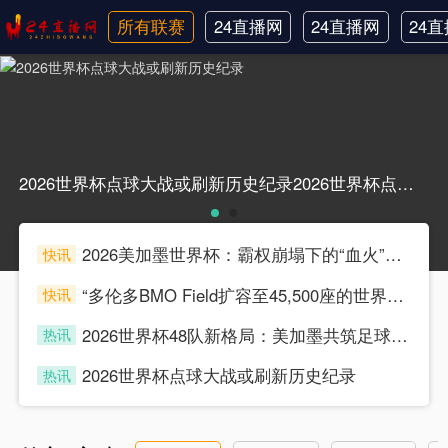
所有联赛
24直播网
24直播网
24
日职联
中甲
韩
2026世界杯点球大战或刷新历史纪录2026世界杯点球大战或刷新历史纪录
2026美加墨世界杯：霸权崩塌下的“血火”狂欢
快讯
souke
“多伦多BMO Field扩容至45,500座的世界杯声场适配性仿真分析（2026）”
快讯
souke
2026世界杯48队新格局：美加墨共筑足球盛宴，北美势力版图全面重构
热讯
souke
2026世界杯点球大战或刷新历史纪录
热讯
souke