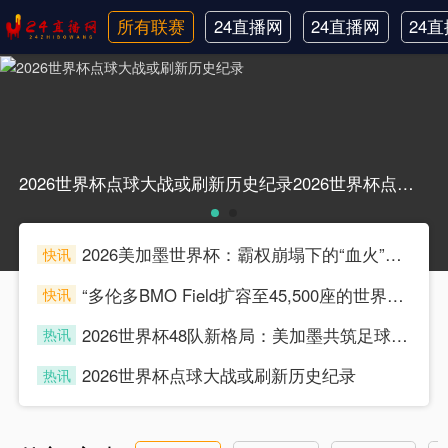
所有联赛
24直播网
24直播网
24
日职联
中甲
韩
2026世界杯点球大战或刷新历史纪录2026世界杯点球大战或刷新历史纪录
2026美加墨世界杯：霸权崩塌下的“血火”狂欢
快讯
souke
“多伦多BMO Field扩容至45,500座的世界杯声场适配性仿真分析（2026）”
快讯
souke
2026世界杯48队新格局：美加墨共筑足球盛宴，北美势力版图全面重构
热讯
souke
2026世界杯点球大战或刷新历史纪录
热讯
souke