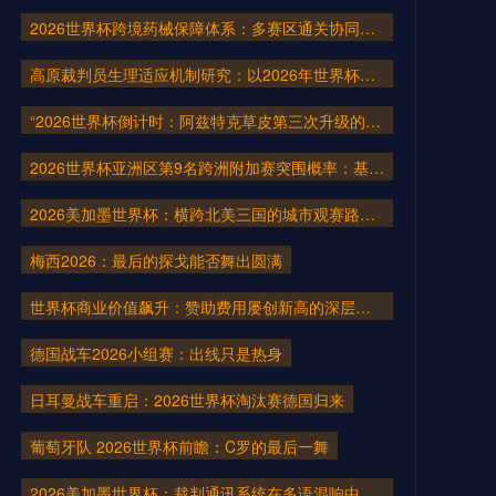
2026世界杯跨境药械保障体系：多赛区通关协同机制构建与医疗应急仿真推演
高原裁判员生理适应机制研究：以2026年世界杯墨西哥城赛场为视角
“2026世界杯倒计时：阿兹特克草皮第三次升级的竞技逻辑”
2026世界杯亚洲区第9名跨洲附加赛突围概率：基于30年历史数据的系统研判
2026美加墨世界杯：横跨北美三国的城市观赛路线规划指南
梅西2026：最后的探戈能否舞出圆满
世界杯商业价值飙升：赞助费用屡创新高的深层动因
德国战车2026小组赛：出线只是热身
日耳曼战车重启：2026世界杯淘汰赛德国归来
葡萄牙队 2026世界杯前瞻：C罗的最后一舞
2026美加墨世界杯：裁判通讯系统在多语混响中的指令精准度技术解构