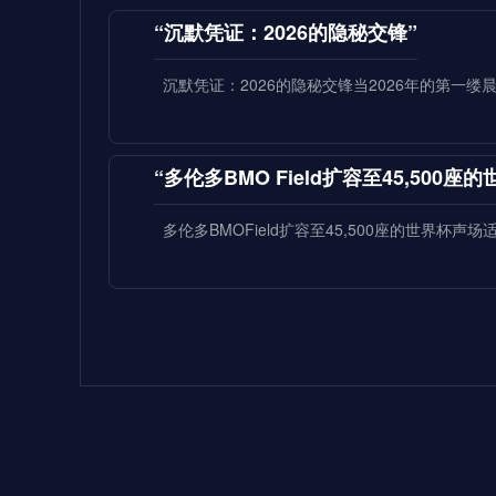
“沉默凭证：2026的隐秘交锋”
沉默凭证：2026的隐秘交锋当2026年的第一
“多伦多BMO Field扩容至45,500
多伦多BMOField扩容至45,500座的世界杯声
**2026世界杯：五股潜藏暗流，超级
2026世界杯：五股潜藏暗流，超级豪门崩盘的
当我
2026世界杯八强前瞻：欧洲豪门上演