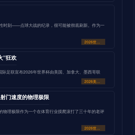
史性时刻——点球大战的纪录，很可能被彻底刷新。作为一
2026世界杯点球大战或刷新历史纪录
火”狂欢
当国际足联宣布2026年世界杯由美国、加拿大、墨西哥联
2026美加墨世界杯：霸权崩塌下的“血火”狂欢
突破射门速度的物理极限
速度的物理极限作为一个在体育行业摸爬滚打了三十年的老评
2026世界杯革命：AI芯片足球如何突破射门速度的物理极限