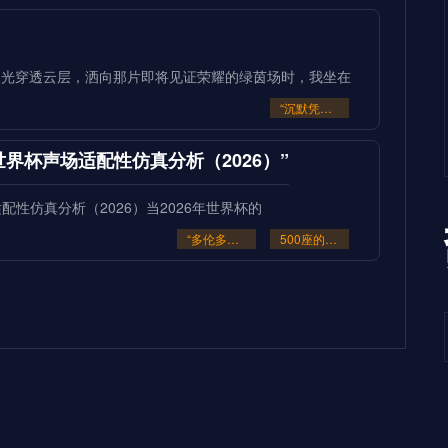
缕晨光穿透云层，洒向那片即将见证荣耀的绿茵场时，我坐在
“沉默凭证：2026的隐秘交锋”
座的世界杯声场适配性仿真分析（2026）”
场适配性仿真分析（2026）当2026年世界杯的
“多伦多BMO Field扩容至45
500座的世界杯声场适配性仿真分析（2026）”
豪门崩盘的致命裂缝**
致命裂缝三十年来，我见证过无数世界杯的荣光与陨落。但
**2026世界杯：五股潜藏暗流
超级豪门崩盘的致命裂缝**
冠军级生死战