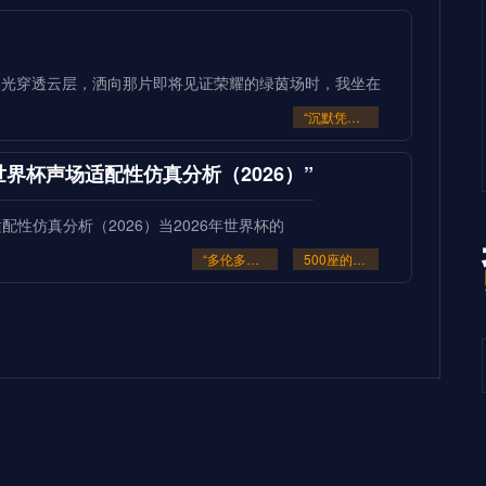
缕晨光穿透云层，洒向那片即将见证荣耀的绿茵场时，我坐在
“沉默凭证：2026的隐秘交锋”
座的世界杯声场适配性仿真分析（2026）”
场适配性仿真分析（2026）当2026年世界杯的
“多伦多BMO Field扩容至45
500座的世界杯声场适配性仿真分析（2026）”
豪门崩盘的致命裂缝**
致命裂缝三十年来，我见证过无数世界杯的荣光与陨落。但
**2026世界杯：五股潜藏暗流
超级豪门崩盘的致命裂缝**
冠军级生死战