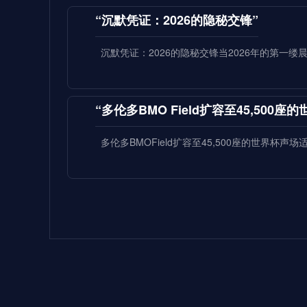
“沉默凭证：2026的隐秘交锋”
沉默凭证：2026的隐秘交锋当2026年的第一
“多伦多BMO Field扩容至45,500
多伦多BMOField扩容至45,500座的世界杯声
**2026世界杯：五股潜藏暗流，超级
2026世界杯：五股潜藏暗流，超级豪门崩盘的
当我
2026世界杯八强前瞻：欧洲豪门上演