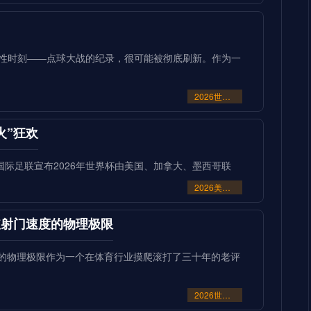
史性时刻——点球大战的纪录，很可能被彻底刷新。作为一
2026世界杯点球大战或刷新历史纪录
火”狂欢
当国际足联宣布2026年世界杯由美国、加拿大、墨西哥联
2026美加墨世界杯：霸权崩塌下的“血火”狂欢
突破射门速度的物理极限
速度的物理极限作为一个在体育行业摸爬滚打了三十年的老评
2026世界杯革命：AI芯片足球如何突破射门速度的物理极限