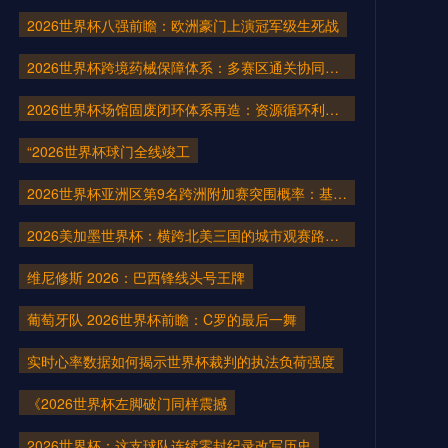
2026世界杯八强前瞻：欧洲豪门上演冠军级生死战
2026世界杯跨境药械保障体系：多赛区通关协同机制构建与医疗应急仿真推演
2026世界杯场馆固废闭环体系再造：资源循环利用与再生路径升级
“2026世界杯球门全线竣工
2026世界杯亚洲区第9名跨洲附加赛突围概率：基于30年历史数据的系统研判
2026美加墨世界杯：横跨北美三国的城市观赛路线规划指南
维尼修斯 2026：巴西锋线头号王牌
葡萄牙队 2026世界杯前瞻：C罗的最后一舞
实时心率数据如何揭示世界杯裁判的执法负荷强度
《2026世界杯左脚破门同样震撼
2026世界杯：这支球队连续零封纪录改写历史