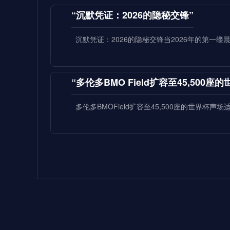
“沉默凭证：2026的隐秘交锋”
沉默凭证：2026的隐秘交锋当2026年的第一
“多伦多BMO Field扩容至45,500
多伦多BMOField扩容至45,500座的世界杯声
**2026世界杯：五股潜藏暗流，超级
2026世界杯：五股潜藏暗流，超级豪门崩盘的
当我
2026世界杯八强前瞻：欧洲豪门上演