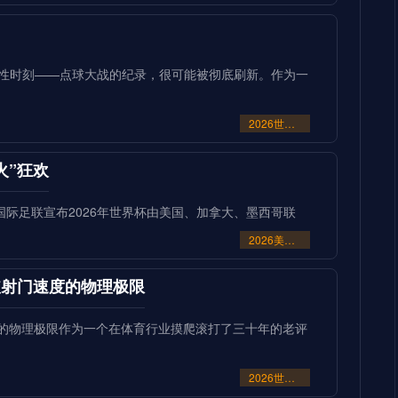
史性时刻——点球大战的纪录，很可能被彻底刷新。作为一
2026世界杯点球大战或刷新历史纪录
火”狂欢
当国际足联宣布2026年世界杯由美国、加拿大、墨西哥联
2026美加墨世界杯：霸权崩塌下的“血火”狂欢
突破射门速度的物理极限
速度的物理极限作为一个在体育行业摸爬滚打了三十年的老评
2026世界杯革命：AI芯片足球如何突破射门速度的物理极限