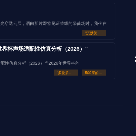
缕晨光穿透云层，洒向那片即将见证荣耀的绿茵场时，我坐在
“沉默凭证：2026的隐秘交锋”
座的世界杯声场适配性仿真分析（2026）”
场适配性仿真分析（2026）当2026年世界杯的
“多伦多BMO Field扩容至45
500座的世界杯声场适配性仿真分析（2026）”
豪门崩盘的致命裂缝**
致命裂缝三十年来，我见证过无数世界杯的荣光与陨落。但
**2026世界杯：五股潜藏暗流
超级豪门崩盘的致命裂缝**
冠军级生死战