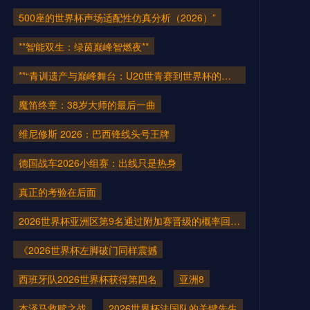
500座的世界杯声场适配性仿真分析（2026）”
**智能双生：绿茵巅峰智燃夜**
**“青训遗产与巅峰舞台：U20世青赛到世界杯的三十年路径验证——以2026美加墨为参照系”**
魔笛终章：38岁大师的最后一曲
维尼修斯 2026：巴西锋线头号王牌
德国战车2026小组赛：出线只是热身
真正的考验在后面
2026世界杯亚洲区第9名通过附加赛晋级的概率回溯与突围实录
《2026世界杯左脚破门同样震撼
西班牙队2026世界杯获得第四名
亚洲8
本泽马救赎之战
2026世界杯法国队的关键先生