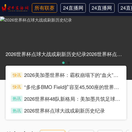
所有联赛
24直播网
24直播网
24
日职联
中甲
韩
2026世界杯点球大战或刷新历史纪录2026世界杯点球大战或刷新历史纪录
2026美加墨世界杯：霸权崩塌下的“血火”狂欢
快讯
souke
“多伦多BMO Field扩容至45,500座的世界杯声场适配性仿真分析（2026）”
快讯
souke
2026世界杯48队新格局：美加墨共筑足球盛宴，北美势力版图全面重构
热讯
souke
2026世界杯点球大战或刷新历史纪录
热讯
souke