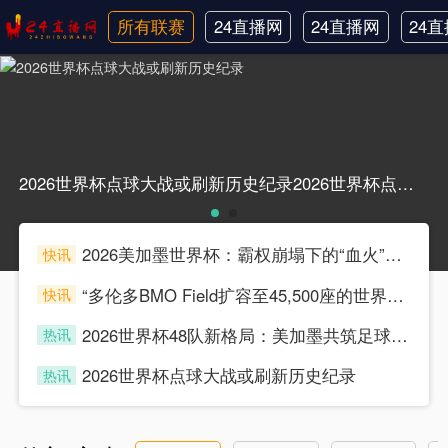
所有联赛
24直播网
24直播网
24
日职联
中甲
韩
2026世界杯点球大战或刷新历史纪录2026世界杯点球大战或刷新历史纪录
2026美加墨世界杯：霸权崩塌下的“血火”狂欢
快讯
souke
“多伦多BMO Field扩容至45,500座的世界杯声场适配性仿真分析（2026）”
快讯
souke
2026世界杯48队新格局：美加墨共筑足球盛宴，北美势力版图全面重构
热讯
souke
2026世界杯点球大战或刷新历史纪录
热讯
souke