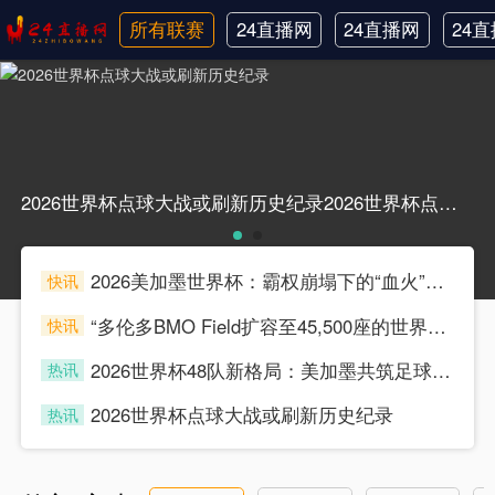
所有联赛
24直播网
24直播网
24
日职联
中甲
韩
2026世界杯点球大战或刷新历史纪录2026世界杯点球大战或刷新历史纪录
2026美加墨世界杯：霸权崩塌下的“血火”狂欢
快讯
souke
“多伦多BMO Field扩容至45,500座的世界杯声场适配性仿真分析（2026）”
快讯
souke
2026世界杯48队新格局：美加墨共筑足球盛宴，北美势力版图全面重构
热讯
souke
2026世界杯点球大战或刷新历史纪录
热讯
souke