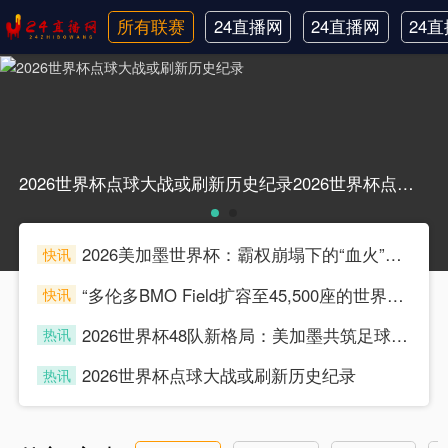
所有联赛
24直播网
24直播网
24
日职联
中甲
韩
2026世界杯点球大战或刷新历史纪录2026世界杯点球大战或刷新历史纪录
2026美加墨世界杯：霸权崩塌下的“血火”狂欢
快讯
souke
“多伦多BMO Field扩容至45,500座的世界杯声场适配性仿真分析（2026）”
快讯
souke
2026世界杯48队新格局：美加墨共筑足球盛宴，北美势力版图全面重构
热讯
souke
2026世界杯点球大战或刷新历史纪录
热讯
souke