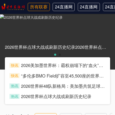
所有联赛
24直播网
24直播网
24
日职联
中甲
韩
2026世界杯点球大战或刷新历史纪录2026世界杯点球大战或刷新历史纪录
2026美加墨世界杯：霸权崩塌下的“血火”狂欢
快讯
souke
“多伦多BMO Field扩容至45,500座的世界杯声场适配性仿真分析（2026）”
快讯
souke
2026世界杯48队新格局：美加墨共筑足球盛宴，北美势力版图全面重构
热讯
souke
2026世界杯点球大战或刷新历史纪录
热讯
souke