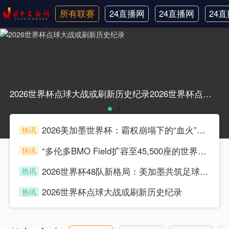
所有联赛
24直播网
24直播网
24
日职联
中甲
韩
2026世界杯点球大战或刷新历史纪录2026世界杯点球大战或刷新历史纪录
2026美加墨世界杯：霸权崩塌下的“血火”狂欢
快讯
souke
“多伦多BMO Field扩容至45,500座的世界杯声场适配性仿真分析（2026）”
快讯
souke
2026世界杯48队新格局：美加墨共筑足球盛宴，北美势力版图全面重构
热讯
souke
2026世界杯点球大战或刷新历史纪录
热讯
souke