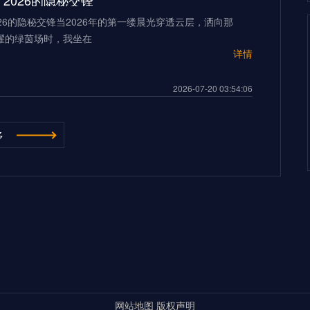
2026的隐秘交锋”
26的隐秘交锋当2026年的第一缕晨光穿透云层，洒向那
耀的绿茵场时，我坐在
详情
2026-07-20 03:54:06
“多伦多BMO Field扩容至45,500座的世界杯声场适配性仿真分析（2026）”
多
ield扩容至45,500座的世界杯声场适配性仿真分析
026年世界杯的
详情
500座的世界杯声场适配性仿真分析（2026）”
2026-07-20 03:54:06
**2026世界杯：五股潜藏暗流，超级豪门崩盘的致命裂缝**
杯：五股潜藏暗流，超级豪门崩盘的致命裂缝三十年来，我
界杯的荣光与陨落。但当我
详情
超级豪门崩盘的致命裂缝**
网站地图
版权声明