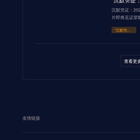
“沉默凭证：
沉默凭证：20
片即将见证荣
“沉默凭证：2026的隐秘交锋”
查看更
多伦多BMOF
（2026）当2
“多伦多BMO Field扩容至45
2026世界
友情链接
见证过无数世
**2026世界杯：五股潜藏暗流