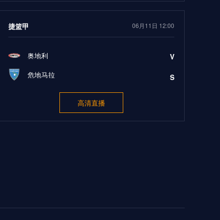
捷篮甲
06月11日 12:00
奥地利
V
危地马拉
S
高清直播
中女甲
06月11日 14:00
天津圣德女足
V
青岛西海岸女足
S