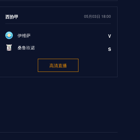
西协甲
05月03日 18:00
伊维萨
V
桑鲁玖诺
S
高清直播
西协丙
05月03日 19:00
维拉圣塔
V
马利诺
S