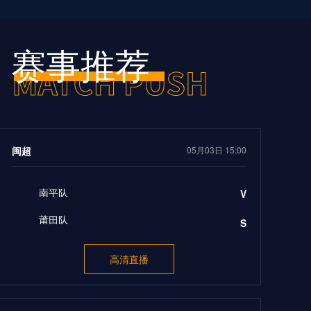
赛事推荐
闽超
05月03日 15:00
南平队
V
莆田队
S
高清直播