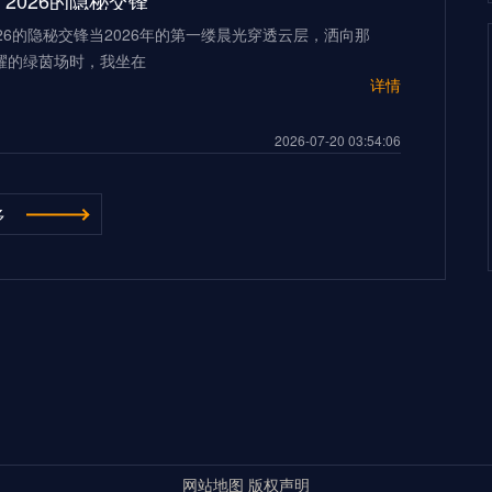
2026的隐秘交锋”
26的隐秘交锋当2026年的第一缕晨光穿透云层，洒向那
耀的绿茵场时，我坐在
详情
2026-07-20 03:54:06
“多伦多BMO Field扩容至45,500座的世界杯声场适配性仿真分析（2026）”
多
ield扩容至45,500座的世界杯声场适配性仿真分析
026年世界杯的
详情
500座的世界杯声场适配性仿真分析（2026）”
2026-07-20 03:54:06
**2026世界杯：五股潜藏暗流，超级豪门崩盘的致命裂缝**
杯：五股潜藏暗流，超级豪门崩盘的致命裂缝三十年来，我
界杯的荣光与陨落。但当我
详情
超级豪门崩盘的致命裂缝**
网站地图
版权声明