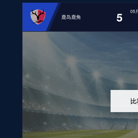
05月
5
鹿岛鹿角
比