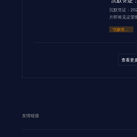
“沉默凭证：
沉默凭证：20
片即将见证荣
“沉默凭证：2026的隐秘交锋”
查看更
多伦多BMOF
（2026）当2
“多伦多BMO Field扩容至45
2026世界
友情链接
见证过无数世
**2026世界杯：五股潜藏暗流