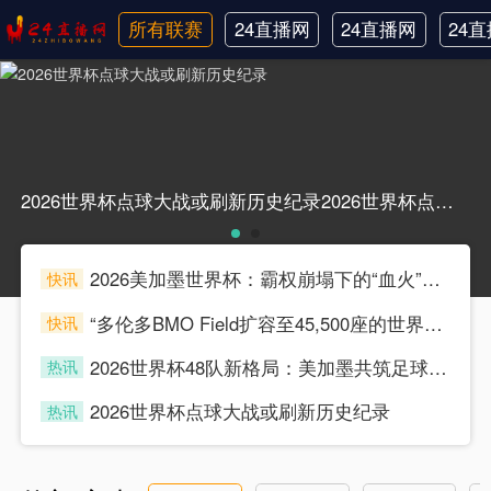
所有联赛
24直播网
24直播网
24
日职联
中甲
韩
2026世界杯点球大战或刷新历史纪录2026世界杯点球大战或刷新历史纪录
2026美加墨世界杯：霸权崩塌下的“血火”狂欢
快讯
souke
“多伦多BMO Field扩容至45,500座的世界杯声场适配性仿真分析（2026）”
快讯
souke
2026世界杯48队新格局：美加墨共筑足球盛宴，北美势力版图全面重构
热讯
souke
2026世界杯点球大战或刷新历史纪录
热讯
souke