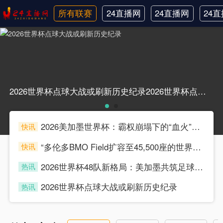
所有联赛
24直播网
24直播网
24
日职联
中甲
韩
2026世界杯点球大战或刷新历史纪录2026世界杯点球大战或刷新历史纪录
2026美加墨世界杯：霸权崩塌下的“血火”狂欢
快讯
souke
“多伦多BMO Field扩容至45,500座的世界杯声场适配性仿真分析（2026）”
快讯
souke
2026世界杯48队新格局：美加墨共筑足球盛宴，北美势力版图全面重构
热讯
souke
2026世界杯点球大战或刷新历史纪录
热讯
souke