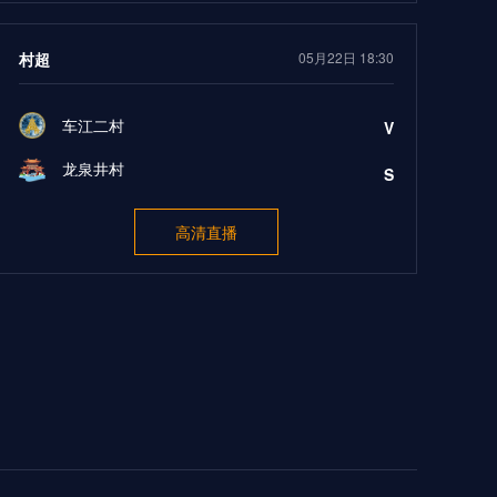
村超
05月22日 18:30
车江二村
V
龙泉井村
S
高清直播
中乙
05月22日 19:00
山东泰山B队
V
上海海港B队
S