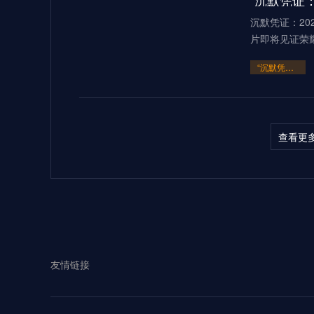
“沉默凭证：
沉默凭证：20
片即将见证荣
“沉默凭证：2026的隐秘交锋”
查看更
多伦多BMOF
（2026）当2
“多伦多BMO Field扩容至45
2026世界
友情链接
见证过无数世
**2026世界杯：五股潜藏暗流