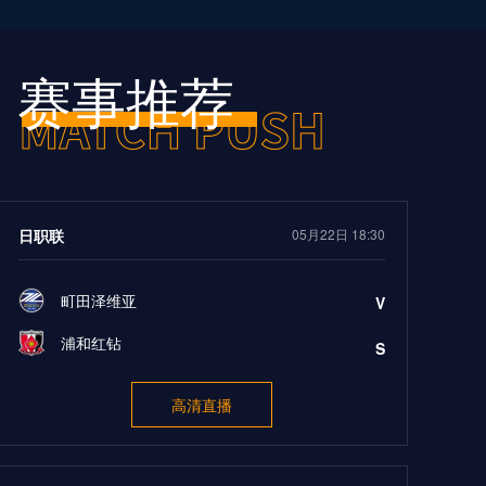
赛事推荐
日职联
05月22日 18:30
町田泽维亚
V
浦和红钻
S
高清直播