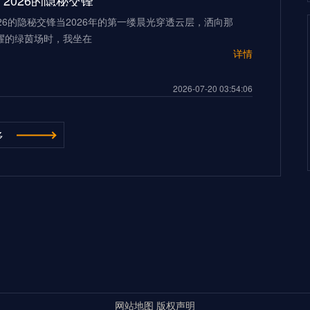
2026的隐秘交锋”
26的隐秘交锋当2026年的第一缕晨光穿透云层，洒向那
耀的绿茵场时，我坐在
详情
2026-07-20 03:54:06
“多伦多BMO Field扩容至45,500座的世界杯声场适配性仿真分析（2026）”
多
ield扩容至45,500座的世界杯声场适配性仿真分析
026年世界杯的
详情
500座的世界杯声场适配性仿真分析（2026）”
2026-07-20 03:54:06
**2026世界杯：五股潜藏暗流，超级豪门崩盘的致命裂缝**
杯：五股潜藏暗流，超级豪门崩盘的致命裂缝三十年来，我
界杯的荣光与陨落。但当我
详情
超级豪门崩盘的致命裂缝**
网站地图
版权声明