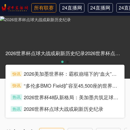
所有联赛
24直播网
24直播网
24
日职联
中甲
韩
2026世界杯点球大战或刷新历史纪录2026世界杯点球大战或刷新历史纪录
2026美加墨世界杯：霸权崩塌下的“血火”狂欢
快讯
souke
“多伦多BMO Field扩容至45,500座的世界杯声场适配性仿真分析（2026）”
快讯
souke
2026世界杯48队新格局：美加墨共筑足球盛宴，北美势力版图全面重构
热讯
souke
2026世界杯点球大战或刷新历史纪录
热讯
souke