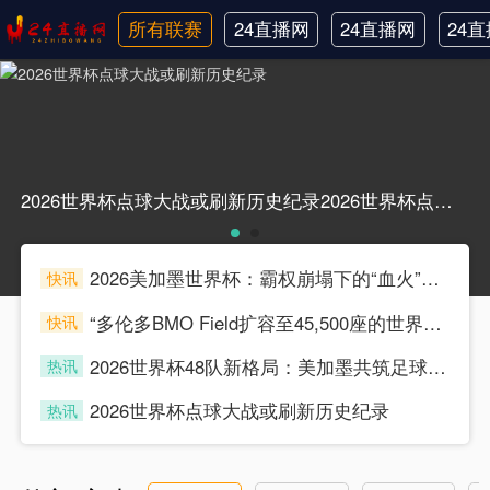
所有联赛
24直播网
24直播网
24
日职联
中甲
韩
2026世界杯点球大战或刷新历史纪录2026世界杯点球大战或刷新历史纪录
2026美加墨世界杯：霸权崩塌下的“血火”狂欢
快讯
souke
“多伦多BMO Field扩容至45,500座的世界杯声场适配性仿真分析（2026）”
快讯
souke
2026世界杯48队新格局：美加墨共筑足球盛宴，北美势力版图全面重构
热讯
souke
2026世界杯点球大战或刷新历史纪录
热讯
souke