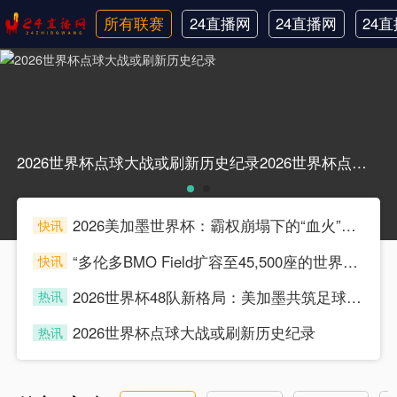
所有联赛
24直播网
24直播网
24
日职联
中甲
韩
2026世界杯点球大战或刷新历史纪录2026世界杯点球大战或刷新历史纪录
2026美加墨世界杯：霸权崩塌下的“血火”狂欢
快讯
souke
“多伦多BMO Field扩容至45,500座的世界杯声场适配性仿真分析（2026）”
快讯
souke
2026世界杯48队新格局：美加墨共筑足球盛宴，北美势力版图全面重构
热讯
souke
2026世界杯点球大战或刷新历史纪录
热讯
souke