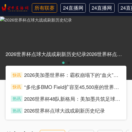
所有联赛
24直播网
24直播网
24
日职联
中甲
韩
2026世界杯点球大战或刷新历史纪录2026世界杯点球大战或刷新历史纪录
2026美加墨世界杯：霸权崩塌下的“血火”狂欢
快讯
souke
“多伦多BMO Field扩容至45,500座的世界杯声场适配性仿真分析（2026）”
快讯
souke
2026世界杯48队新格局：美加墨共筑足球盛宴，北美势力版图全面重构
热讯
souke
2026世界杯点球大战或刷新历史纪录
热讯
souke