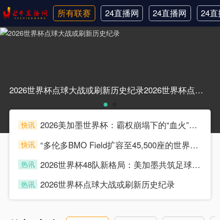
所有联赛
24直播网
24直播网
24
日职联
中甲
韩
2026世界杯点球大战或刷新历史纪录2026世界杯点球大战或刷新历史纪录
2026美加墨世界杯：霸权崩塌下的“血火”狂欢
快讯
souke
“多伦多BMO Field扩容至45,500座的世界杯声场适配性仿真分析（2026）”
快讯
souke
2026世界杯48队新格局：美加墨共筑足球盛宴，北美势力版图全面重构
热讯
souke
2026世界杯点球大战或刷新历史纪录
热讯
souke