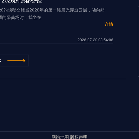
2026的隐秘交锋”
26的隐秘交锋当2026年的第一缕晨光穿透云层，洒向那
耀的绿茵场时，我坐在
详情
2026-07-20 03:54:06
“多伦多BMO Field扩容至45,500座的世界杯声场适配性仿真分析（2026）”
多
ield扩容至45,500座的世界杯声场适配性仿真分析
026年世界杯的
详情
500座的世界杯声场适配性仿真分析（2026）”
2026-07-20 03:54:06
**2026世界杯：五股潜藏暗流，超级豪门崩盘的致命裂缝**
杯：五股潜藏暗流，超级豪门崩盘的致命裂缝三十年来，我
界杯的荣光与陨落。但当我
详情
超级豪门崩盘的致命裂缝**
网站地图
版权声明