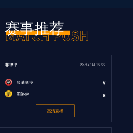
赛事推荐
菲律甲
05月24日 16:00
曼迪奥拉
V
图洛伊
S
高清直播