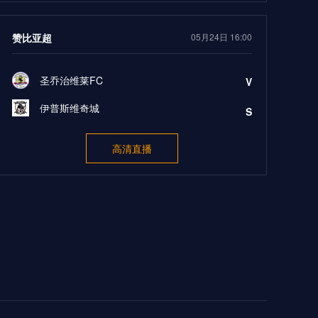
赞比亚超
05月24日 16:00
圣乔治维莱FC
V
伊普斯维奇城
S
高清直播
中台联
05月24日 16:00
新北航源
V
阳信北竞
S