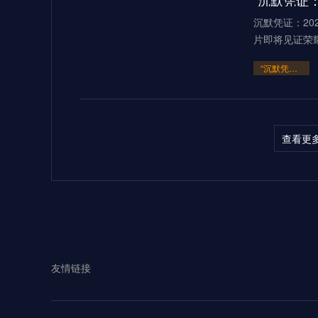
“沉默凭证：
沉默凭证：20
片即将见证荣
“沉默凭证：2026的隐秘交锋”
查看更
多伦多BMOF
（2026）当2
“多伦多BMO Field扩容至45
2026世界
友情链接
见证过无数世
**2026世界杯：五股潜藏暗流