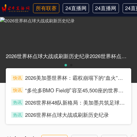
所有联赛
24直播网
24直播网
24
日职联
中甲
韩
2026世界杯点球大战或刷新历史纪录2026世界杯点球大战或刷新历史纪录
2026美加墨世界杯：霸权崩塌下的“血火”狂欢
快讯
souke
“多伦多BMO Field扩容至45,500座的世界杯声场适配性仿真分析（2026）”
快讯
souke
2026世界杯48队新格局：美加墨共筑足球盛宴，北美势力版图全面重构
热讯
souke
2026世界杯点球大战或刷新历史纪录
热讯
souke