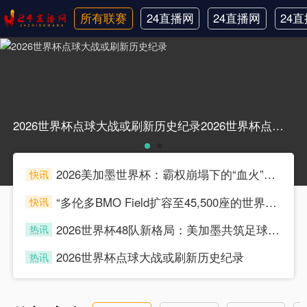
所有联赛
24直播网
24直播网
24
日职联
中甲
韩
2026世界杯点球大战或刷新历史纪录2026世界杯点球大战或刷新历史纪录
2026美加墨世界杯：霸权崩塌下的“血火”狂欢
快讯
souke
“多伦多BMO Field扩容至45,500座的世界杯声场适配性仿真分析（2026）”
快讯
souke
2026世界杯48队新格局：美加墨共筑足球盛宴，北美势力版图全面重构
热讯
souke
2026世界杯点球大战或刷新历史纪录
热讯
souke