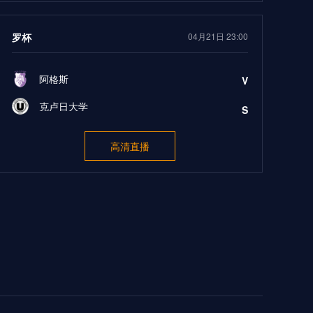
罗杯
04月21日 23:00
阿格斯
V
克卢日大学
S
高清直播
卡塔尔U19
04月21日 23:20
阿尔萨德U19
V
加拉法U19
S