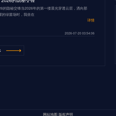
2026的隐秘交锋”
26的隐秘交锋当2026年的第一缕晨光穿透云层，洒向那
耀的绿茵场时，我坐在
详情
2026-07-20 03:54:06
“多伦多BMO Field扩容至45,500座的世界杯声场适配性仿真分析（2026）”
多
ield扩容至45,500座的世界杯声场适配性仿真分析
026年世界杯的
详情
500座的世界杯声场适配性仿真分析（2026）”
2026-07-20 03:54:06
**2026世界杯：五股潜藏暗流，超级豪门崩盘的致命裂缝**
杯：五股潜藏暗流，超级豪门崩盘的致命裂缝三十年来，我
界杯的荣光与陨落。但当我
详情
超级豪门崩盘的致命裂缝**
网站地图
版权声明