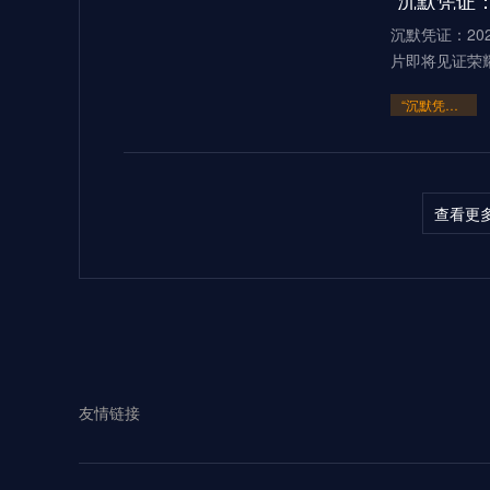
“沉默凭证：
沉默凭证：20
片即将见证荣
“沉默凭证：2026的隐秘交锋”
查看更
多伦多BMOF
（2026）当2
“多伦多BMO Field扩容至45
2026世界
友情链接
见证过无数世
**2026世界杯：五股潜藏暗流