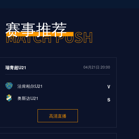
赛事推荐
瑞青超U21
04月21日 20:00
法肯柏尔U21
V
奥斯达U21
S
高清直播