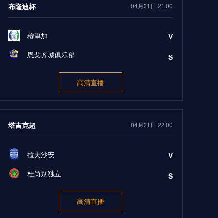
布隆迪杯
04月21日 21:00
穆津加
V
恩戈齐城俱乐部
S
高清直播
塔吉克超
04月21日 22:00
拉夫沙安
V
杜尚别独立
S
高清直播