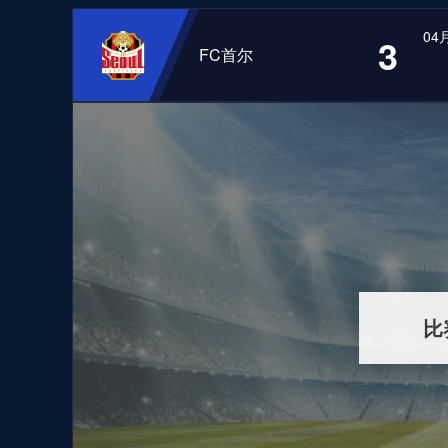
04月
3
FC首尔
比