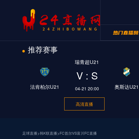
推荐赛事
24直播网NB
瑞青超U21
24直播网世
V : S
法肯柏尔U21
奥斯达U21
04-21 20:00
高清直播
>
>
足球直播
韩K联直播
FC首尔VS富川FC直播