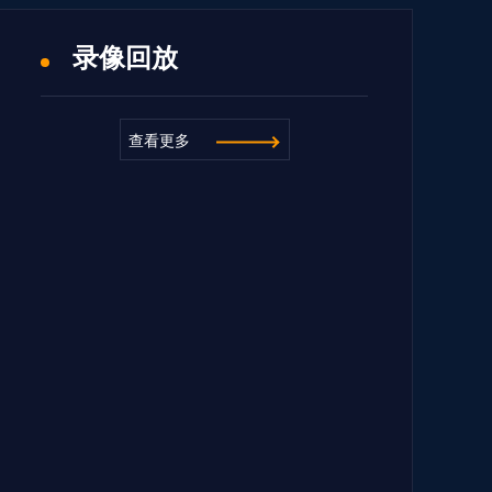
录像回放
查看更多