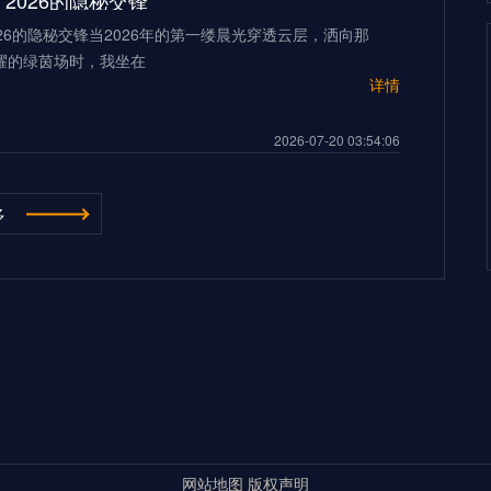
2026的隐秘交锋”
26的隐秘交锋当2026年的第一缕晨光穿透云层，洒向那
耀的绿茵场时，我坐在
详情
2026-07-20 03:54:06
“多伦多BMO Field扩容至45,500座的世界杯声场适配性仿真分析（2026）”
多
ield扩容至45,500座的世界杯声场适配性仿真分析
026年世界杯的
详情
500座的世界杯声场适配性仿真分析（2026）”
2026-07-20 03:54:06
**2026世界杯：五股潜藏暗流，超级豪门崩盘的致命裂缝**
杯：五股潜藏暗流，超级豪门崩盘的致命裂缝三十年来，我
界杯的荣光与陨落。但当我
详情
超级豪门崩盘的致命裂缝**
网站地图
版权声明