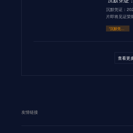
“沉默凭证：
沉默凭证：20
片即将见证荣
“沉默凭证：2026的隐秘交锋”
查看更
多伦多BMOF
（2026）当2
“多伦多BMO Field扩容至45
2026世界
友情链接
见证过无数世
**2026世界杯：五股潜藏暗流