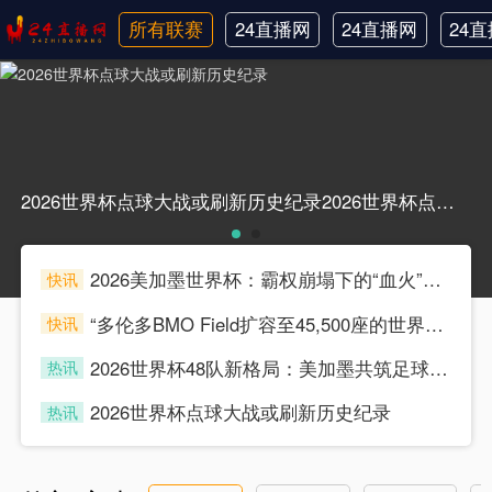
所有联赛
24直播网
24直播网
24
日职联
中甲
韩
2026世界杯点球大战或刷新历史纪录2026世界杯点球大战或刷新历史纪录
2026美加墨世界杯：霸权崩塌下的“血火”狂欢
快讯
souke
“多伦多BMO Field扩容至45,500座的世界杯声场适配性仿真分析（2026）”
快讯
souke
2026世界杯48队新格局：美加墨共筑足球盛宴，北美势力版图全面重构
热讯
souke
2026世界杯点球大战或刷新历史纪录
热讯
souke