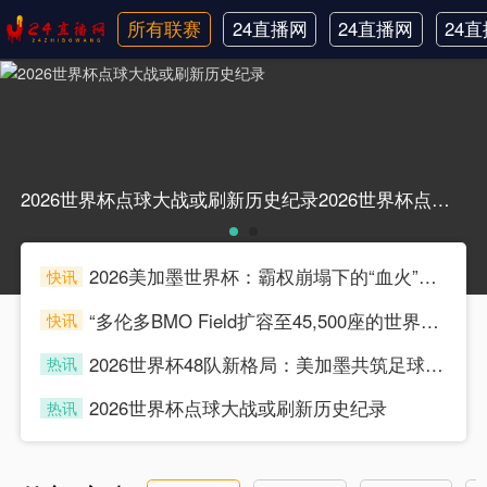
所有联赛
24直播网
24直播网
24
日职联
中甲
韩
2026世界杯点球大战或刷新历史纪录2026世界杯点球大战或刷新历史纪录
2026美加墨世界杯：霸权崩塌下的“血火”狂欢
快讯
souke
“多伦多BMO Field扩容至45,500座的世界杯声场适配性仿真分析（2026）”
快讯
souke
2026世界杯48队新格局：美加墨共筑足球盛宴，北美势力版图全面重构
热讯
souke
2026世界杯点球大战或刷新历史纪录
热讯
souke