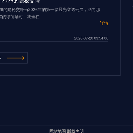
2026的隐秘交锋”
26的隐秘交锋当2026年的第一缕晨光穿透云层，洒向那
耀的绿茵场时，我坐在
详情
2026-07-20 03:54:06
“多伦多BMO Field扩容至45,500座的世界杯声场适配性仿真分析（2026）”
多
ield扩容至45,500座的世界杯声场适配性仿真分析
026年世界杯的
详情
500座的世界杯声场适配性仿真分析（2026）”
2026-07-20 03:54:06
**2026世界杯：五股潜藏暗流，超级豪门崩盘的致命裂缝**
杯：五股潜藏暗流，超级豪门崩盘的致命裂缝三十年来，我
界杯的荣光与陨落。但当我
详情
超级豪门崩盘的致命裂缝**
网站地图
版权声明