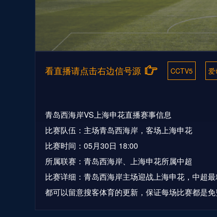
看直播请点击右边信号源
CCTV5
爱
青岛西海岸VS上海申花直播赛事信息
比赛队伍：主场青岛西海岸，客场上海申花
比赛时间：05月30日 18:00
所属联赛：青岛西海岸、上海申花所属中超
比赛详细：青岛西海岸主场迎战上海申花，中超最
都可以留意搜客体育的更新，保证每场比赛都是免