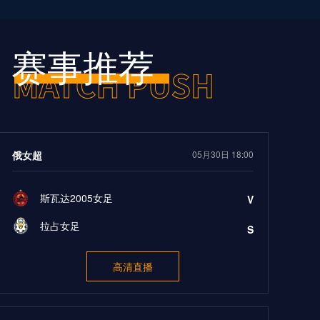
赛事推荐
俄女超
05月30日 18:00
斯瓦达2005女足
V
拉占女足
S
高清直播