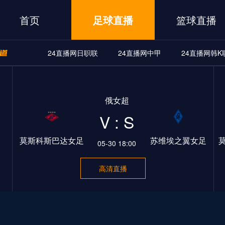
首页
足球直播
篮球直播
24直播网日职联
24直播网中甲
24直播网韩K
A
24直播网世界杯
24直播网中甲
24直播网韩K联
俄女超
界杯
24直播网中甲
24直播网韩K联
24直播网日职联
V : S
足
莫斯科斯巴达女足
苏维埃之翼女足
05-30 18:00
高清直播