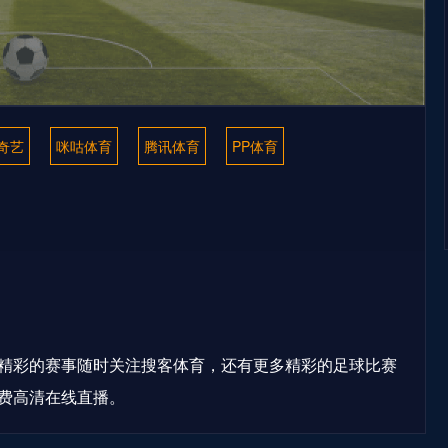
奇艺
咪咕体育
腾讯体育
PP体育
精彩的赛事随时关注搜客体育，还有更多精彩的足球比赛
费高清在线直播。