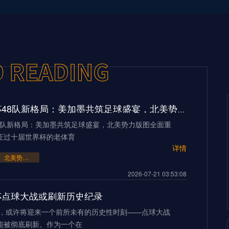
2026世界杯48队新格局：美加墨共筑足球盛宴，北美势力版图全面重构
48队新格局：美加墨共筑足球盛宴，北美势力版图全面重
证过十届世界杯的老体育
详情
北美势力版图全面重构
2026-07-21 03:53:08
界杯点球大战或刷新历史纪录
界杯，或许将迎来一个前所未有的历史性时刻——点球大战
能被彻底刷新。作为一个在