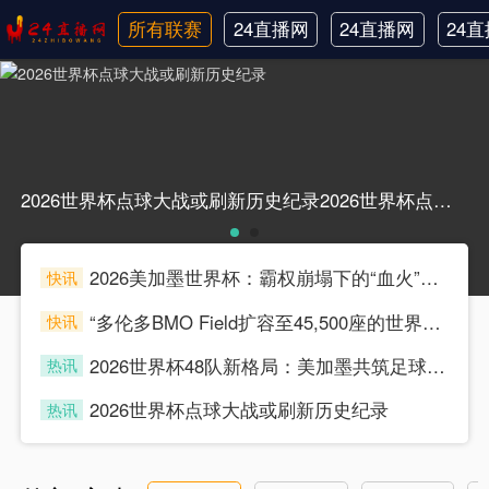
所有联赛
24直播网
24直播网
24
日职联
中甲
韩
2026世界杯点球大战或刷新历史纪录2026世界杯点球大战或刷新历史纪录
2026美加墨世界杯：霸权崩塌下的“血火”狂欢
快讯
souke
“多伦多BMO Field扩容至45,500座的世界杯声场适配性仿真分析（2026）”
快讯
souke
2026世界杯48队新格局：美加墨共筑足球盛宴，北美势力版图全面重构
热讯
souke
2026世界杯点球大战或刷新历史纪录
热讯
souke