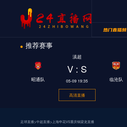
推荐赛事
24直播网NB
滇超
24直播网世
V : S
昭通队
临沧队
05-09 19:35
高清直播
>
>
足球直播
中超直播
上海申花VS重庆铜梁龙直播