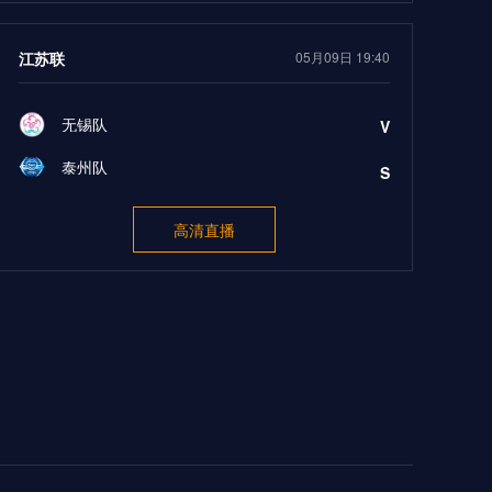
江苏联
05月09日 19:40
无锡队
V
泰州队
S
高清直播
匈女甲
05月09日 20:00
费伦茨瓦罗斯女足
V
西泽托米哈里女足
S