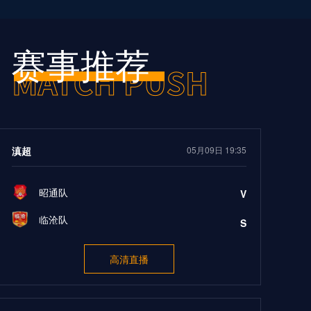
赛事推荐
滇超
05月09日 19:35
昭通队
V
临沧队
S
高清直播