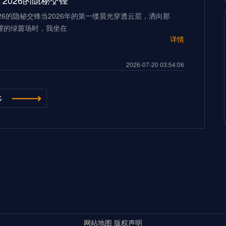
2026的隐秘交锋”
26的隐秘交锋当2026年的第一缕晨光穿透云层，洒向那
耀的绿茵场时，我坐在
详情
2026-07-20 03:54:06
“多伦多BMO Field扩容至45,500座的世界杯声场适配性仿真分析（2026）”
多
ield扩容至45,500座的世界杯声场适配性仿真分析
026年世界杯的
详情
500座的世界杯声场适配性仿真分析（2026）”
2026-07-20 03:54:06
**2026世界杯：五股潜藏暗流，超级豪门崩盘的致命裂缝**
杯：五股潜藏暗流，超级豪门崩盘的致命裂缝三十年来，我
界杯的荣光与陨落。但当我
详情
超级豪门崩盘的致命裂缝**
网站地图
版权声明