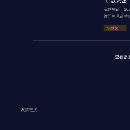
“沉默凭证：
沉默凭证：20
片即将见证荣
“沉默凭证：2026的隐秘交锋”
查看更
多伦多BMOF
（2026）当2
“多伦多BMO Field扩容至45
2026世界
友情链接
见证过无数世
**2026世界杯：五股潜藏暗流