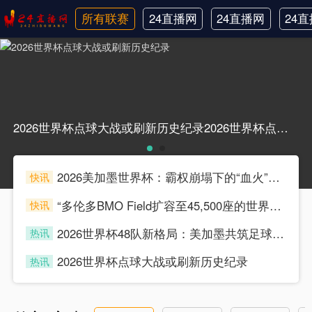
所有联赛
24直播网
24直播网
24
日职联
中甲
韩
2026世界杯点球大战或刷新历史纪录2026世界杯点球大战或刷新历史纪录
2026美加墨世界杯：霸权崩塌下的“血火”狂欢
快讯
souke
“多伦多BMO Field扩容至45,500座的世界杯声场适配性仿真分析（2026）”
快讯
souke
2026世界杯48队新格局：美加墨共筑足球盛宴，北美势力版图全面重构
热讯
souke
2026世界杯点球大战或刷新历史纪录
热讯
souke