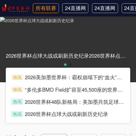
所有联赛
24直播网
24直播网
24
日职联
中甲
韩
2026世界杯点球大战或刷新历史纪录2026世界杯点球大战或刷新历史纪录
2026美加墨世界杯：霸权崩塌下的“血火”狂欢
快讯
souke
“多伦多BMO Field扩容至45,500座的世界杯声场适配性仿真分析（2026）”
快讯
souke
2026世界杯48队新格局：美加墨共筑足球盛宴，北美势力版图全面重构
热讯
souke
2026世界杯点球大战或刷新历史纪录
热讯
souke