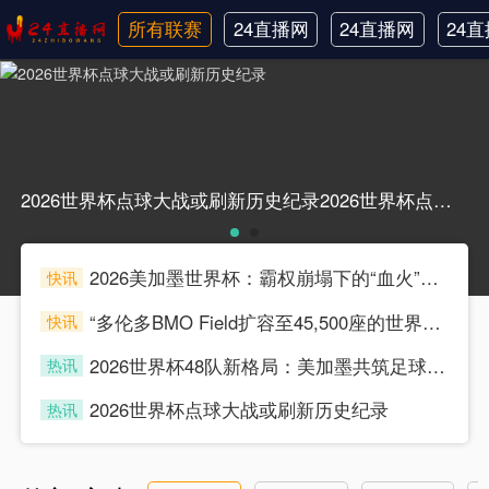
所有联赛
24直播网
24直播网
24
日职联
中甲
韩
2026世界杯点球大战或刷新历史纪录2026世界杯点球大战或刷新历史纪录
2026美加墨世界杯：霸权崩塌下的“血火”狂欢
快讯
souke
“多伦多BMO Field扩容至45,500座的世界杯声场适配性仿真分析（2026）”
快讯
souke
2026世界杯48队新格局：美加墨共筑足球盛宴，北美势力版图全面重构
热讯
souke
2026世界杯点球大战或刷新历史纪录
热讯
souke