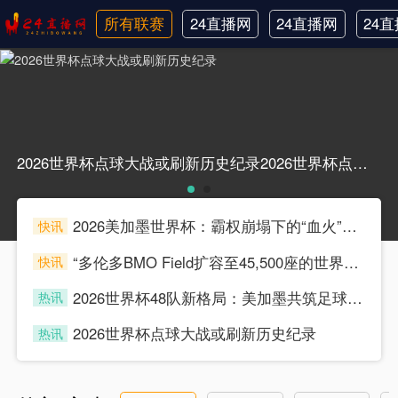
所有联赛
24直播网
24直播网
24
日职联
中甲
韩
2026世界杯点球大战或刷新历史纪录2026世界杯点球大战或刷新历史纪录
2026美加墨世界杯：霸权崩塌下的“血火”狂欢
快讯
souke
“多伦多BMO Field扩容至45,500座的世界杯声场适配性仿真分析（2026）”
快讯
souke
2026世界杯48队新格局：美加墨共筑足球盛宴，北美势力版图全面重构
热讯
souke
2026世界杯点球大战或刷新历史纪录
热讯
souke