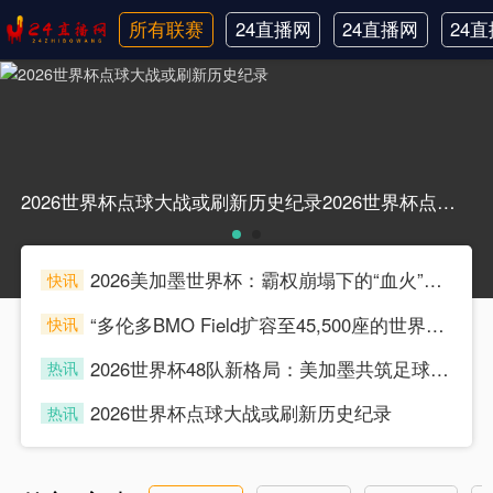
所有联赛
24直播网
24直播网
24
日职联
中甲
韩
2026世界杯点球大战或刷新历史纪录2026世界杯点球大战或刷新历史纪录
2026美加墨世界杯：霸权崩塌下的“血火”狂欢
快讯
souke
“多伦多BMO Field扩容至45,500座的世界杯声场适配性仿真分析（2026）”
快讯
souke
2026世界杯48队新格局：美加墨共筑足球盛宴，北美势力版图全面重构
热讯
souke
2026世界杯点球大战或刷新历史纪录
热讯
souke