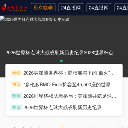
所有联赛
24直播网
24直播网
24
日职联
中甲
韩
2026世界杯点球大战或刷新历史纪录2026世界杯点球大战或刷新历史纪录
2026美加墨世界杯：霸权崩塌下的“血火”狂欢
快讯
souke
“多伦多BMO Field扩容至45,500座的世界杯声场适配性仿真分析（2026）”
快讯
souke
2026世界杯48队新格局：美加墨共筑足球盛宴，北美势力版图全面重构
热讯
souke
2026世界杯点球大战或刷新历史纪录
热讯
souke