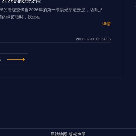
2026的隐秘交锋”
26的隐秘交锋当2026年的第一缕晨光穿透云层，洒向那
耀的绿茵场时，我坐在
详情
2026-07-20 03:54:06
“多伦多BMO Field扩容至45,500座的世界杯声场适配性仿真分析（2026）”
多
ield扩容至45,500座的世界杯声场适配性仿真分析
026年世界杯的
详情
500座的世界杯声场适配性仿真分析（2026）”
2026-07-20 03:54:06
**2026世界杯：五股潜藏暗流，超级豪门崩盘的致命裂缝**
杯：五股潜藏暗流，超级豪门崩盘的致命裂缝三十年来，我
界杯的荣光与陨落。但当我
详情
超级豪门崩盘的致命裂缝**
网站地图
版权声明