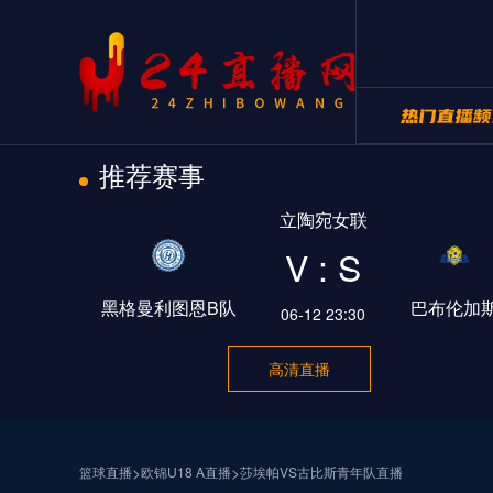
推荐赛事
24直播网NB
立陶宛女联
24直播网世
V : S
黑格曼利图恩B队
巴布伦加
06-12 23:30
高清直播
>
>
篮球直播
欧锦U18 A直播
莎埃帕VS古比斯青年队直播