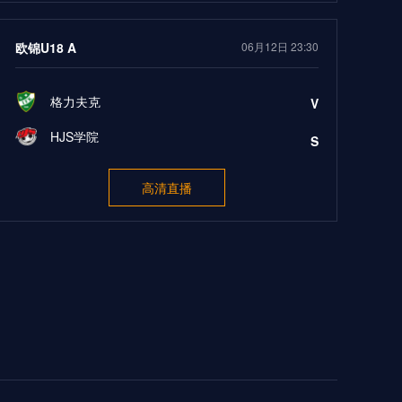
欧锦U18 A
06月12日 23:30
格力夫克
V
HJS学院
S
高清直播
欧锦U18 A
06月12日 23:30
图尔库国际B队
V
爵士
S