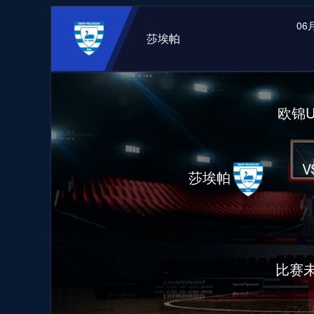
06月
莎埃帕
欧锦U
V
莎埃帕
比赛