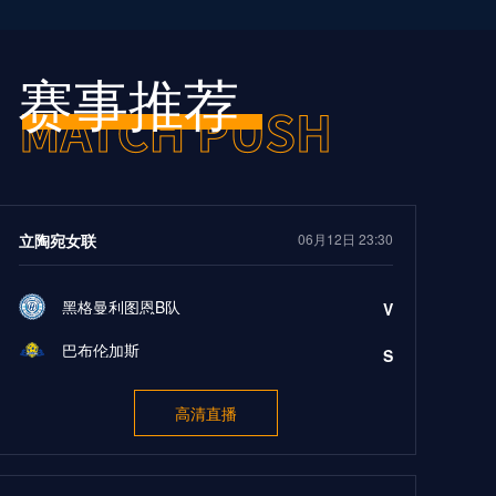
赛事推荐
立陶宛女联
06月12日 23:30
黑格曼利图恩B队
V
巴布伦加斯
S
高清直播