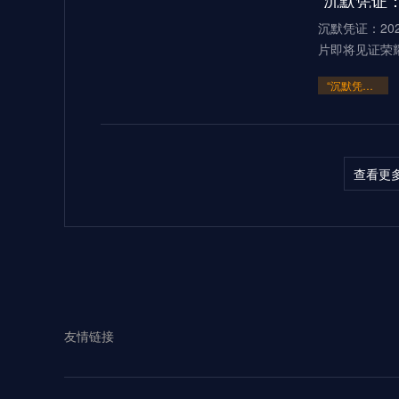
“沉默凭证：
沉默凭证：20
片即将见证荣
“沉默凭证：2026的隐秘交锋”
查看更
多伦多BMOF
（2026）当2
“多伦多BMO Field扩容至45
2026世界
友情链接
见证过无数世
**2026世界杯：五股潜藏暗流