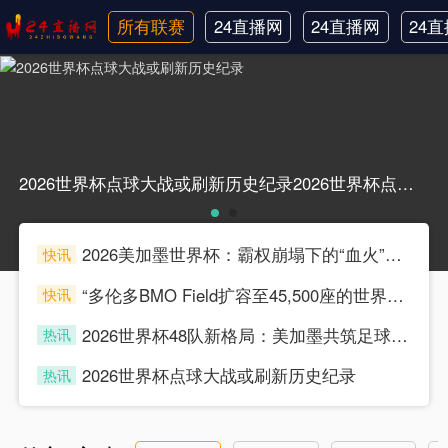
所有联赛
24直播网
24直播网
24
日职联
中甲
韩
2026世界杯点球大战或刷新历史纪录2026世界杯点球大战或刷新历史纪录
2026美加墨世界杯：霸权崩塌下的“血火”狂欢
快讯
souke
“多伦多BMO Field扩容至45,500座的世界杯声场适配性仿真分析（2026）”
快讯
souke
2026世界杯48队新格局：美加墨共筑足球盛宴，北美势力版图全面重构
热讯
souke
2026世界杯点球大战或刷新历史纪录
热讯
souke