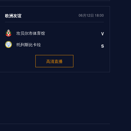
欧洲友谊
06月12日 18:00
坎贝尔市体育馆
V
托列斯比卡拉
S
高清直播
英国WBBL
06月12日 18:15
伊斯特恩联
V
阿德莱德奥林匹克
S