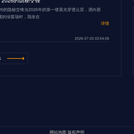
2026的隐秘交锋”
26的隐秘交锋当2026年的第一缕晨光穿透云层，洒向那
耀的绿茵场时，我坐在
详情
2026-07-20 03:54:06
“多伦多BMO Field扩容至45,500座的世界杯声场适配性仿真分析（2026）”
多
ield扩容至45,500座的世界杯声场适配性仿真分析
026年世界杯的
详情
500座的世界杯声场适配性仿真分析（2026）”
2026-07-20 03:54:06
**2026世界杯：五股潜藏暗流，超级豪门崩盘的致命裂缝**
杯：五股潜藏暗流，超级豪门崩盘的致命裂缝三十年来，我
界杯的荣光与陨落。但当我
详情
超级豪门崩盘的致命裂缝**
网站地图
版权声明