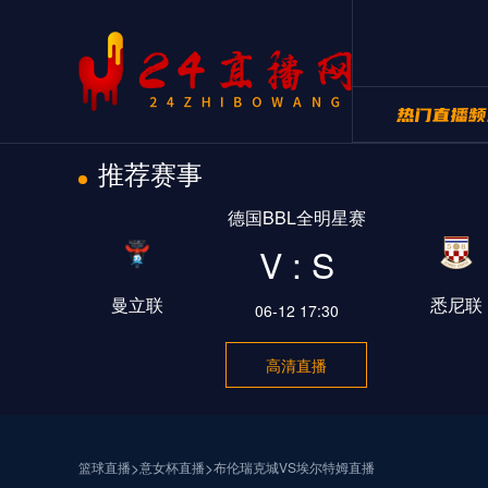
推荐赛事
24直播网NB
德国BBL全明星赛
24直播网世
V : S
曼立联
悉尼联
06-12 17:30
高清直播
>
>
篮球直播
意女杯直播
布伦瑞克城VS埃尔特姆直播