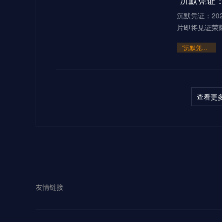
“沉默凭证：
沉默凭证：20
片即将见证荣
“沉默凭证：2026的隐秘交锋”
查看更
多伦多BMOF
（2026）当2
“多伦多BMO Field扩容至45
2026世界
友情链接
见证过无数世
**2026世界杯：五股潜藏暗流