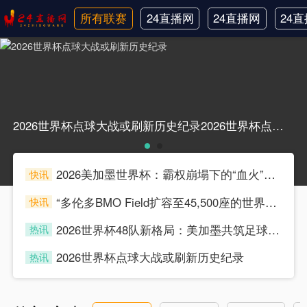
所有联赛
24直播网
24直播网
24
日职联
中甲
韩
2026世界杯点球大战或刷新历史纪录2026世界杯点球大战或刷新历史纪录
2026美加墨世界杯：霸权崩塌下的“血火”狂欢
快讯
souke
“多伦多BMO Field扩容至45,500座的世界杯声场适配性仿真分析（2026）”
快讯
souke
2026世界杯48队新格局：美加墨共筑足球盛宴，北美势力版图全面重构
热讯
souke
2026世界杯点球大战或刷新历史纪录
热讯
souke