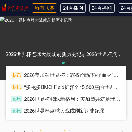
所有联赛
24直播网
24直播网
24
日职联
中甲
韩
2026世界杯点球大战或刷新历史纪录2026世界杯点球大战或刷新历史纪录
2026美加墨世界杯：霸权崩塌下的“血火”狂欢
快讯
souke
“多伦多BMO Field扩容至45,500座的世界杯声场适配性仿真分析（2026）”
快讯
souke
2026世界杯48队新格局：美加墨共筑足球盛宴，北美势力版图全面重构
热讯
souke
2026世界杯点球大战或刷新历史纪录
热讯
souke