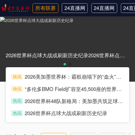
所有联赛
24直播网
24直播网
24
日职联
中甲
韩
2026世界杯点球大战或刷新历史纪录2026世界杯点球大战或刷新历史纪录
2026美加墨世界杯：霸权崩塌下的“血火”狂欢
快讯
souke
“多伦多BMO Field扩容至45,500座的世界杯声场适配性仿真分析（2026）”
快讯
souke
2026世界杯48队新格局：美加墨共筑足球盛宴，北美势力版图全面重构
热讯
souke
2026世界杯点球大战或刷新历史纪录
热讯
souke