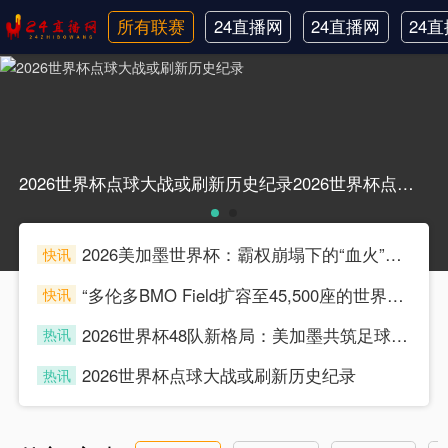
所有联赛
24直播网
24直播网
24
日职联
中甲
韩
2026世界杯点球大战或刷新历史纪录2026世界杯点球大战或刷新历史纪录
2026美加墨世界杯：霸权崩塌下的“血火”狂欢
快讯
souke
“多伦多BMO Field扩容至45,500座的世界杯声场适配性仿真分析（2026）”
快讯
souke
2026世界杯48队新格局：美加墨共筑足球盛宴，北美势力版图全面重构
热讯
souke
2026世界杯点球大战或刷新历史纪录
热讯
souke