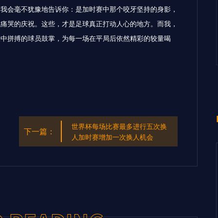
？我会毫不犹豫地告诉你：是加时赛中那个咬牙坚持的身影，
地痛哭的庆祝。这些，才是足球真正打动人心的地方。而我，
限中拼搏的球员鼓掌，为每一场在平局后依然精彩的较量喝
世界杯每场比赛最多进行五次换
下一篇：
人加时赛增加一次换人机会