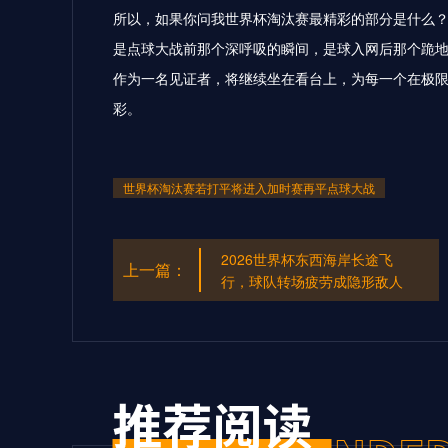
所以，如果你问我世界杯淘汰赛最精彩的部分是什么
是点球大战前那个深呼吸的瞬间，是球入网后那个跪
作为一名见证者，将继续坐在看台上，为每一个在极
彩。
世界杯淘汰赛若打平将进入加时赛再平点球大战
2026世界杯东西海岸长途飞
上一篇：
行，球队转场疲劳成隐形敌人