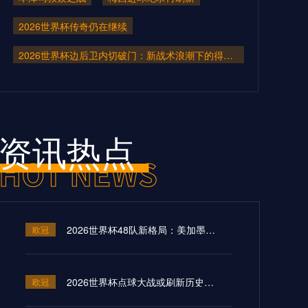
2026世界杯传奇仍在继续
2026世界杯边后卫内切破门：新战术浪潮下的得分利器
资讯热点
2026世界杯48队新格局：美加墨共筑足球盛宴，北美势力版图全面重构
欧冠
2026世界杯点球大战或刷新历史纪录
欧冠