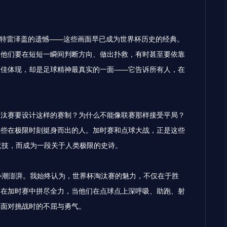
06年特雷泽盖的遗憾——这些画面早已成为世界杯历史的经典。
。他们要在短短一瞬间判断方向、做出扑救，有时甚至要依靠
最佳体现，却是足球精神最真实的一面——它告诉所有人，在
淘汰赛要设计这样的赛制？为什么不能像联赛那样接受平局？
那些在极限时刻挺身而出的人。加时赛和点球大战，正是这些
竞技，而成为一段关于人类极限的史诗。
心潮澎湃。我始终认为，世界杯淘汰赛的魅力，不仅在于胜
们在加时赛中拼尽全力，当他们在点球点上深呼吸、助跑、射
类面对挑战时的不屈与勇气。