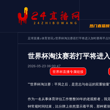
>
>
24直播网NB
足球直播
体育资讯
世界杯淘汰赛若打平将进入加时赛再平点
24直播网世
世界杯淘汰赛若打平将进
2026-05-23 06:00:47
世界杯直播专属链接
**世界杯淘汰赛：平局之后，是意志与命运的双重较量*
作为一名从事体育评估工作整整30年的老观察者，我
钟常规时间结束，比分牌上依然显示着平局，那种紧