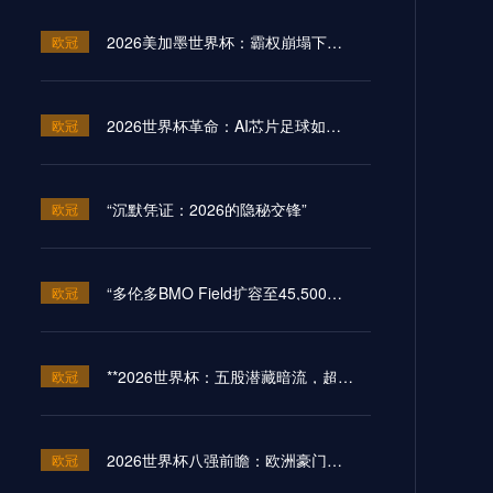
2026美加墨世界杯：霸权崩塌下的“血火”狂欢
欧冠
2026世界杯革命：AI芯片足球如何突破射门速度的物理极限
欧冠
“沉默凭证：2026的隐秘交锋”
欧冠
“多伦多BMO Field扩容至45,500座的世界杯声场适配性仿真分析（2026）”
欧冠
**2026世界杯：五股潜藏暗流，超级豪门崩盘的致命裂缝**
欧冠
2026世界杯八强前瞻：欧洲豪门上演冠军级生死战
欧冠