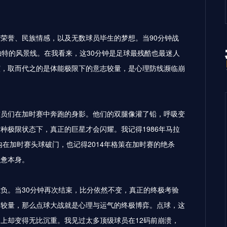
荣誉、民族情感，以及无数球员毕生的梦想。当90分钟战
独特的风景线。在我看来，这30分钟是足球最残酷也最迷人
演，取而代之的是体能极限下的意志较量，是心理防线濒临崩
球员们在加时赛中奔跑的身影。他们的双腿像灌了铅，呼吸变
种极限状态下，真正的巨星才会闪耀。我记得1986年马拉
内在加时赛头球破门，也记得2014年格策在加时赛的绝杀
疲惫本身。
负。当30分钟再次结束，比分依然不变，真正的终极考验
的较量，那么点球大战就是心理与运气的终极博弈。点球，这
上却变得无比沉重。我见过太多顶级球员在12码前崩溃，