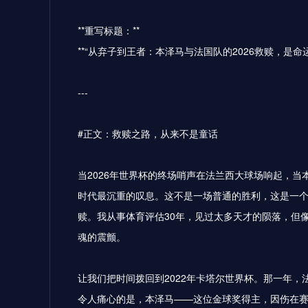
**重写标题：**
**“从弃子到王者：本泽马与法国队的2026救赎，是命运
---
#正文：救赎之路，从来不是童话
当2026年世界杯的终场哨声在法兰西大球场响起，
时代最沉重的叹息。这不是一场普通的胜利，这是一
赎。我从事体育评估30年，见过太多天才的陨落，但
魂的震颤。
让我们把时间拨回到2022年卡塔尔世界杯。那一年
令人痛心的是，本泽马——这位金球奖得主，因伤在赛