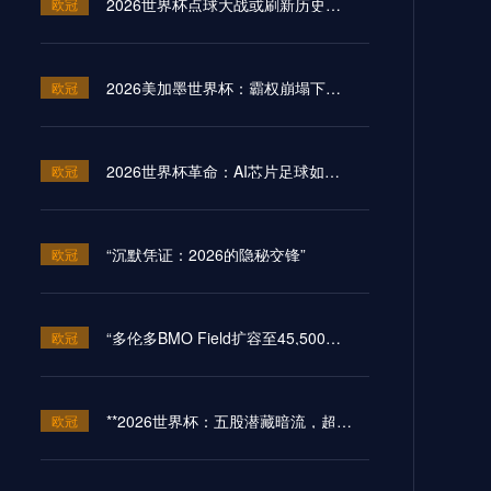
2026世界杯点球大战或刷新历史纪录
欧冠
2026美加墨世界杯：霸权崩塌下的“血火”狂欢
欧冠
2026世界杯革命：AI芯片足球如何突破射门速度的物理极限
欧冠
“沉默凭证：2026的隐秘交锋”
欧冠
“多伦多BMO Field扩容至45,500座的世界杯声场适配性仿真分析（2026）”
欧冠
**2026世界杯：五股潜藏暗流，超级豪门崩盘的致命裂缝**
欧冠