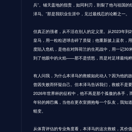
兵”。铺天盖地的指责，如同利刃，割裂了他与祖国的
泽马。”那是我职业生涯中，见过最残忍的论断之一。
但真正的强者，从不活在别人的定义里。从2023年到2
皇马，用一粒粒进球击碎了质疑；他重新披上蓝衣，用
度陷入危机，是他在对阵荷兰的生死战中，用一记30
到了他眼中的火焰——那不是愤怒，而是对足球最纯
有人问我，为什么本泽马的救赎如此动人？因为他的
曾因失败而怀疑自己。但本泽马告诉我们，救赎不是
2026年世界杯的征程中，他不再是那个孤傲的杀手
年轻的姆巴佩，当他在更衣室拥抱每一个队友，我知道
蜕变。
从体育评估的专业角度看，本泽马的这次救赎，其价值远