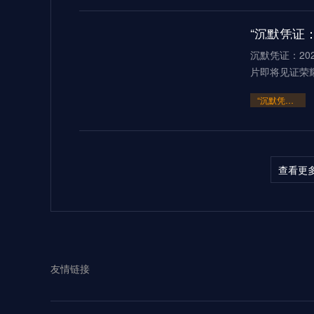
“沉默凭证：
沉默凭证：20
片即将见证荣
“沉默凭证：2026的隐秘交锋”
查看更
多伦多BMOF
（2026）当2
“多伦多BMO Field扩容至45
友情链接
2026世界
见证过无数世