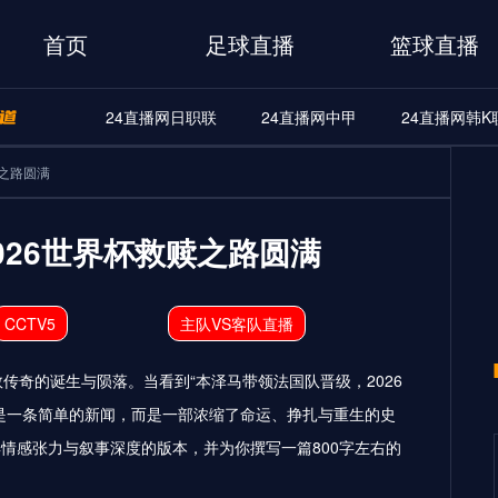
首页
足球直播
篮球直播
24直播网日职联
24直播网中甲
24直播网韩K
A
24直播网世界杯
24直播网中甲
24直播网韩K联
赎之路圆满
界杯
24直播网中甲
24直播网韩K联
24直播网日职联
026世界杯救赎之路圆满
CCTV5
主队VS客队直播
传奇的诞生与陨落。当看到“本泽马带领法国队晋级，2026
是一条简单的新闻，而是一部浓缩了命运、挣扎与重生的史
情感张力与叙事深度的版本，并为你撰写一篇800字左右的