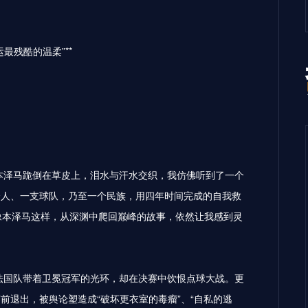
最残酷的温柔”**
当本泽马跪倒在草皮上，泪水与汗水交织，我仿佛听到了一个
个人、一支球队，乃至一个民族，用四年时间完成的自我救
像本泽马这样，从深渊中爬回巅峰的故事，依然让我感到灵
，法国队带着卫冕冠军的光环，却在决赛中饮恨点球大战。更
前退出，被舆论塑造成“破坏更衣室的毒瘤”、“自私的逃