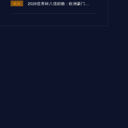
2026世界杯八强前瞻：欧洲豪门上演冠军级生死战
欧冠
**智能双生：绿茵巅峰智燃夜**
欧冠
2026世界杯跨境药械保障体系：多赛区通关协同机制构建与医疗应急仿真推演
欧冠