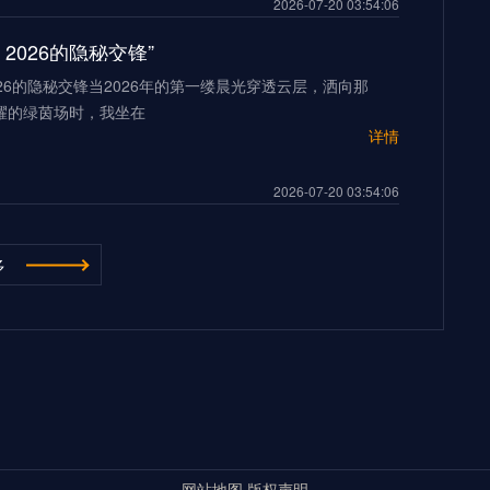
2026-07-20 03:54:06
2026的隐秘交锋”
26的隐秘交锋当2026年的第一缕晨光穿透云层，洒向那
耀的绿茵场时，我坐在
详情
2026-07-20 03:54:06
“多伦多BMO Field扩容至45,500座的世界杯声场适配性仿真分析（2026）”
多
ield扩容至45,500座的世界杯声场适配性仿真分析
026年世界杯的
详情
500座的世界杯声场适配性仿真分析（2026）”
2026-07-20 03:54:06
**2026世界杯：五股潜藏暗流，超级豪门崩盘的致命裂缝**
杯：五股潜藏暗流，超级豪门崩盘的致命裂缝三十年来，我
界杯的荣光与陨落。但当我
网站地图
版权声明