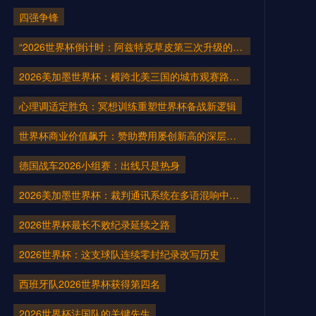
四强争锋
“2026世界杯倒计时：阿兹特克草皮第三次升级的竞技逻辑”
2026美加墨世界杯：横跨北美三国的城市观赛路线规划指南
心理调适定胜负：冥想训练重塑世界杯备战新逻辑
世界杯商业价值飙升：赞助费用屡创新高的深层动因
德国战车2026小组赛：出线只是热身
2026美加墨世界杯：裁判通讯系统在多语混响中的指令精准度技术解构
2026世界杯最长不败纪录延续之路
2026世界杯：这支球队连续零封纪录改写历史
西班牙队2026世界杯获得第四名
2026世界杯法国队的关键先生