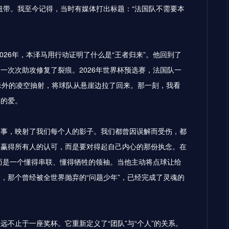
纽带。我至今记得，当时有媒体打出标题：“法国队不需要本
026年，本泽马用行动证明了什么是“王者归来”。他回到了
一次次助攻修复了裂痕。2026年世界杯预选赛，法国队一
米外的凌空抽射，将球队从悬崖边拉了回来。那一刻，我看
粹的爱。
故事，映射了我们每个人的影子。我们都曾因误解而受伤，都
要赢得所有人的认可，而是要对得起自己内心的那份执念。在
，而是一个懂得串联、懂得牺牲的领袖。当他主动将点球让给
，那个曾经被全世界抛弃的“问题少年”，已经完成了灵魂的
不止于一座奖杯。它重新定义了“团队”与“个人”的关系。