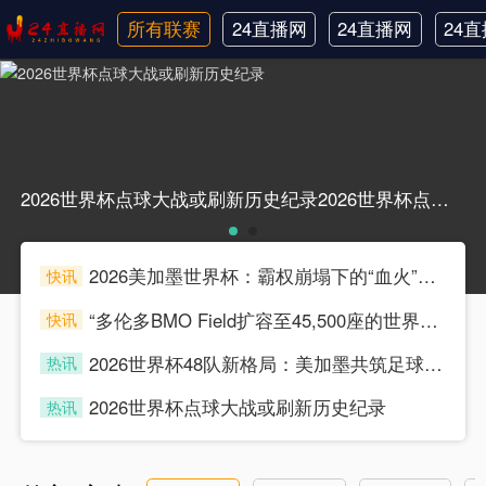
所有联赛
24直播网
24直播网
24
日职联
中甲
韩
2026世界杯点球大战或刷新历史纪录2026世界杯点球大战或刷新历史纪录
2026美加墨世界杯：霸权崩塌下的“血火”狂欢
快讯
souke
“多伦多BMO Field扩容至45,500座的世界杯声场适配性仿真分析（2026）”
快讯
souke
2026世界杯48队新格局：美加墨共筑足球盛宴，北美势力版图全面重构
热讯
souke
2026世界杯点球大战或刷新历史纪录
热讯
souke